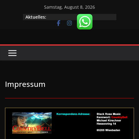
Zum
Samstag, August 8, 2026
Nächster Termin am 08.08.2026
Inhalt
Aktuelles:
springen
Impressum